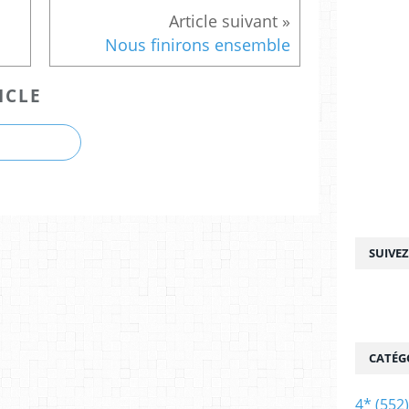
Nous finirons ensemble
ICLE
SUIVE
CATÉG
4*
(552)