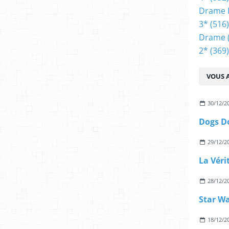
Drame 
3*
(516)
Drame
2*
(369)
VOUS A
30/12/2
Dogs D
29/12/2
La Véri
28/12/2
Star Wa
18/12/2