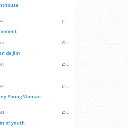
ghthouse
025
…
chement
025
…
an de Jim
021
…
021
…
ing Young Woman
025
…
in of youth