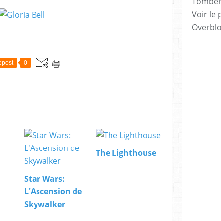
Tomber 7
Voir le 
Overbl
epost
0
The Lighthouse
Star Wars:
L'Ascension de
Skywalker