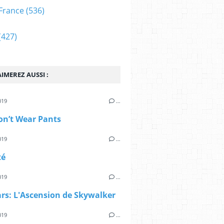
France
(536)
(427)
IMEREZ AUSSI :
019
…
on’t Wear Pants
019
…
té
019
…
rs: L'Ascension de Skywalker
019
…