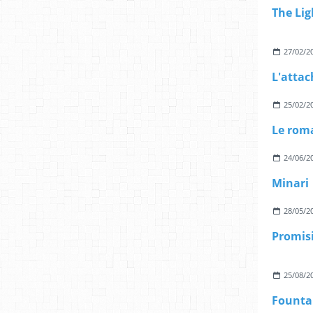
The Li
27/02/2
L'atta
25/02/2
Le rom
24/06/2
Minari
28/05/2
Promis
25/08/2
Founta