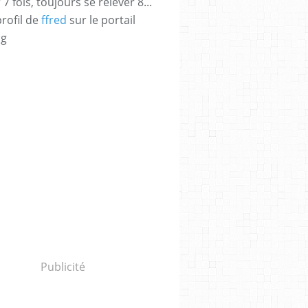
 fois, toujours se relever 8...
profil de
ffred
sur le portail
og
Publicité