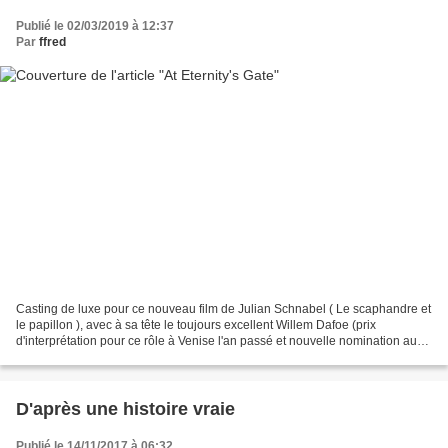
Publié le 02/03/2019 à 12:37
Par
ffred
Casting de luxe pour ce nouveau film de Julian Schnabel ( Le scaphandre et
le papillon ), avec à sa tête le toujours excellent Willem Dafoe (prix
d'interprétation pour ce rôle à Venise l'an passé et nouvelle nomination aux
Oscars, mais reparti encore...
D'après une histoire vraie
Publié le 14/11/2017 à 06:32