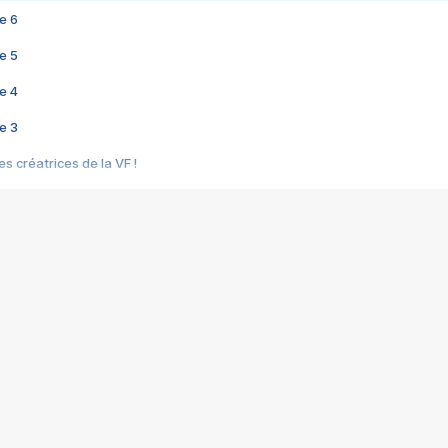
e 6
e 5
e 4
e 3
s créatrices de la VF !
e 2
e 1
e Mektoub My Love arrive enfin ! Rencontre avec Shaïn Boumedine et Sal
i : après Toni en famille
elle réalise le bouleversant Dites lui que je l'aime
ais ! Rencontre autour de Vie privée de Rebecca Zlotowski
 de Marguerite, Grave... Rencontre avec Ella Rumpf