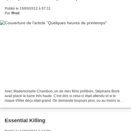
Publié le 19/09/2012 à 07:11
Par
ffred
Avec Mademoiselle Chambon, un de mes films préférés, Stéphane Brizé
avait placé la barre très haute. C'est dire si celui-ci était attendu et si le
risque d'être déçu était grand. On demande toujours plus, ou au moins la
même chose, à quelqu'un qui vous...
Essential Killing