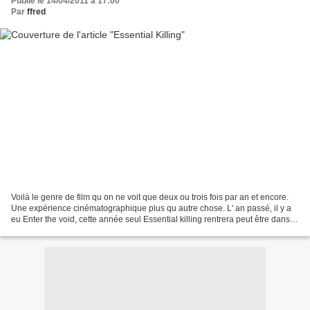
Publié le 14/04/2011 à 17:00
Par
ffred
Voilà le genre de film qu on ne voit que deux ou trois fois par an et encore.
Une expérience cinématographique plus qu autre chose. L' an passé, il y a
eu Enter the void, cette année seul Essential killing rentrera peut être dans la
catégorie. Une expérience...