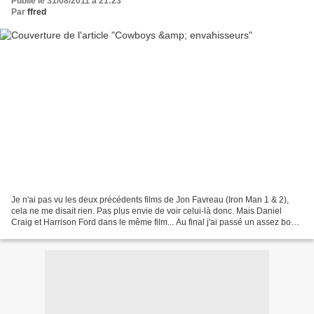
Publié le 31/08/2011 à 21:23
Par
ffred
Je n'ai pas vu les deux précédents films de Jon Favreau (Iron Man 1 & 2),
cela ne me disait rien. Pas plus envie de voir celui-là donc. Mais Daniel
Craig et Harrison Ford dans le même film... Au final j'ai passé un assez bon
moment. Non pas que ce soit...