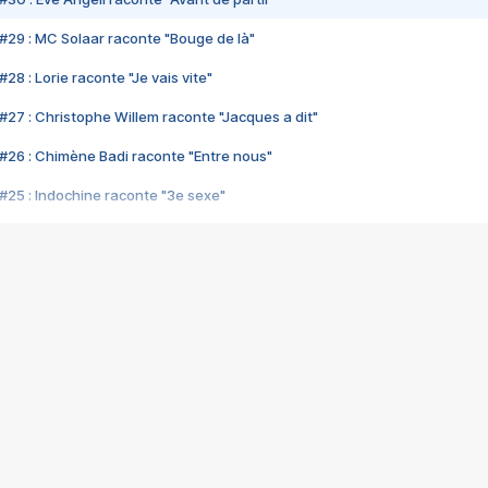
#29 : MC Solaar raconte "Bouge de là"
28 : Lorie raconte "Je vais vite"
#27 : Christophe Willem raconte "Jacques a dit"
#26 : Chimène Badi raconte "Entre nous"
#25 : Indochine raconte "3e sexe"
#24 : Zaho raconte "C'est chelou"
#23 : Patrick Bruel raconte "Au café des délices"
#22 : Kyo raconte "Le chemin"
#21 : Nolwenn Leroy raconte "Cassé"
#20 : Patrick Hernandez raconte "Born to be alive"
#19 : Lorie raconte "Près de moi"
#18 : Michael Jones raconte "A nos actes manqués" (avec Jean-Jacque