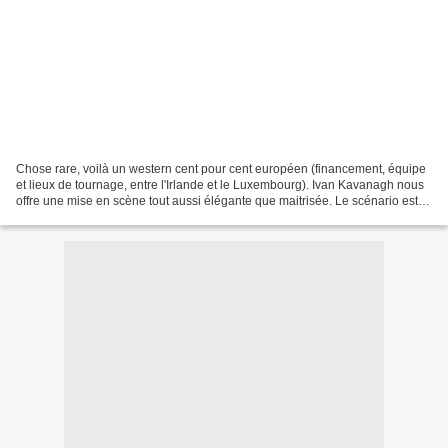
Chose rare, voilà un western cent pour cent européen (financement, équipe
et lieux de tournage, entre l'Irlande et le Luxembourg). Ivan Kavanagh nous
offre une mise en scène tout aussi élégante que maitrisée. Le scénario est
finement écrit, rendant parfaitement...