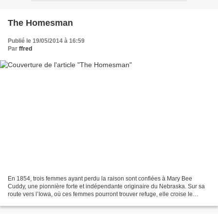
The Homesman
Publié le 19/05/2014 à 16:59
Par
ffred
En 1854, trois femmes ayant perdu la raison sont confiées à Mary Bee
Cuddy, une pionnière forte et indépendante originaire du Nebraska. Sur sa
route vers l’Iowa, où ces femmes pourront trouver refuge, elle croise le
chemin de George Briggs, un rustre...