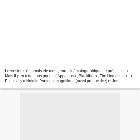
Le western n'a jamais été mon genre cinématographique de prédilection.
Mais il y en a de bons parfois ( Appaloosa , Blackthorn , The Homesman ...).
Et puis il y a Natalie Portman, magnifique (aussi productrice) et Joel
Edgerton, formidable (aussi co-scénariste,...