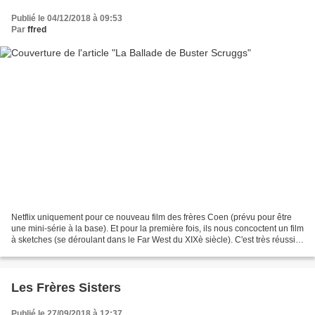
Publié le 04/12/2018 à 09:53
Par
ffred
Netflix uniquement pour ce nouveau film des frères Coen (prévu pour être
une mini-série à la base). Et pour la première fois, ils nous concoctent un film
à sketches (se déroulant dans le Far West du XIXè siècle). C'est très réussi.
Les segments ne sont...
Les Frères Sisters
Publié le 27/09/2018 à 12:37