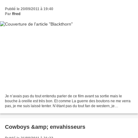
Publié le 20/09/2011 à 19:40
Par
ffred
Je n’avais pas du tout entendu parler de ce film avant sa sortie mais le
bouche à oreille est très bon. Et comme La guerre des boutons ne me verra
pas, je me suis laissé tenter. N’étant pas du tout fan de western, je
n’attendais pas grand-chose et la...
Cowboys &amp; envahisseurs